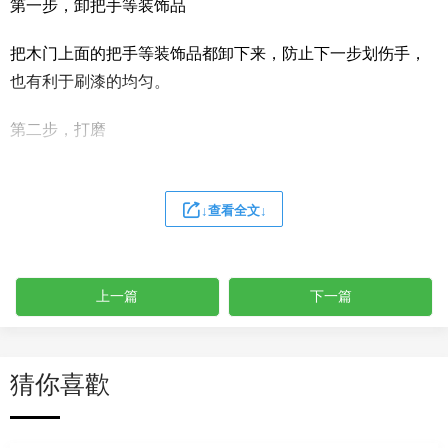
第一步，卸把手等装饰品
把木门上面的把手等装饰品都卸下来，防止下一步划伤手，
也有利于刷漆的均匀。
第二步，打磨
1、用粗砂纸把需要刷油漆的地方都打磨一遍，注意转角的地
方不要打磨的太厉害，保持木门原来的形状。
↓查看全文↓
2、用布沾水，弄成半湿状，把刚打磨完的木门上的粉末都擦
干净。
上一篇
下一篇
3、拿细砂纸再重新打磨一遍，两样注意转角处。
4、再用沾水布把粉末清理干净。
猜你喜歡
这一部很重要，这样木门上漆才更结实。