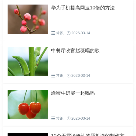
第三步，刷油漆
华为手机提高网速10倍的方法
1、取油漆、刷子，开油漆盖。
常识
2026-03-14
2、把刷子在油漆桶里沾一下，一次不要沾太多的漆。
中餐厅收官赵薇唱的歌
3、刷漆的规则是从上到下，从左到右。
4、注意转角及隐藏处也要刷上漆。
常识
2026-03-14
第四步，晾干
蜂蜜牛奶能一起喝吗
把刷完一遍漆的木门放置四到五个小时，等油漆干透。
第五步，再打磨
常识
2026-03-14
油漆干透后，拿细砂纸把木门从头到尾再打磨一遍。
10个无需淡奶油的蛋挞液的制作方