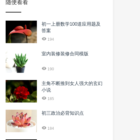
随便看看
初一上册数学100道应用题及
答案
194
室内装修装修合同模版
190
主角不断推到女人强大的玄幻
小说
185
初三政治必背知识点
184