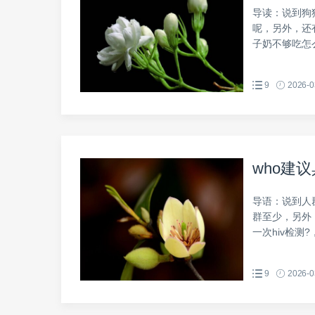
导读：说到狗
呢，另外，还
子奶不够吃怎么
9
2026-0
who建
导语：说到人
群至少，另外
一次hiv检测
9
2026-0