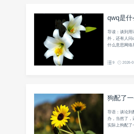
qwq是
导读：谈到用
外，还有人问
什么意思网络用
9
2026-0
狗配了一
导语：谈论到
办，当然了，
实际上狗配了一