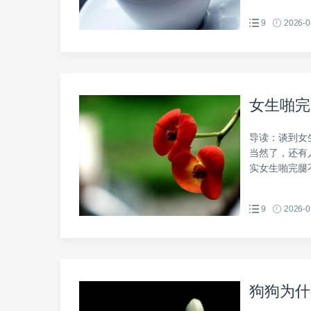
9
2026-0
女生啪完
导读：谈到女
当然了，还有
实女生啪完腿不
9
2026-0
狗狗为什