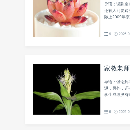
导语：说到京
还有人问要购
际上2009年
9
2026-0
家教老师
导语：谈论到
通，另外，还
学生成绩没有进
9
2026-0