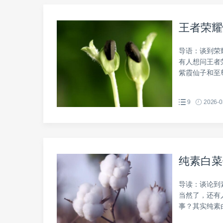
王者荣耀
导语：谈到荣
有人想问王者
紫霞仙子和至尊
9
2026-0
纯素白菜
导读：谈论到
当然了，还有
事？其实纯素白