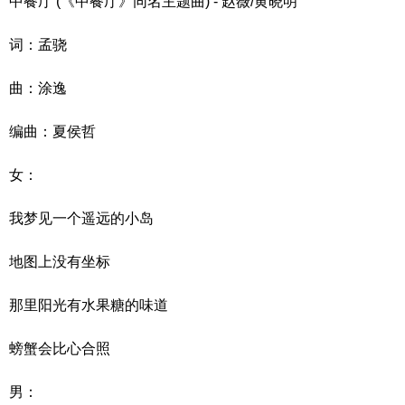
中餐厅 (《中餐厅》同名主题曲) - 赵薇/黄晓明
词：孟骁
曲：涂逸
编曲：夏侯哲
女：
我梦见一个遥远的小岛
地图上没有坐标
那里阳光有水果糖的味道
螃蟹会比心合照
男：