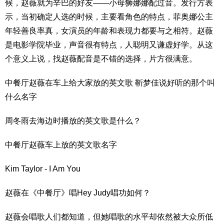
候，赵薇就为辛巴的好友——小母狮娜娜配过音。发行方表
示，当初确定人选的时候，主要看角色的特点，菲奥娜公主
年轻善良率真，女演员的年龄和表现力都要与之相符。赵薇
是电影学院毕业，声音很有特点，人聪明又谦虚好学。从这
个意义上说，找赵薇配音是不错的选择，片方很满意。
中餐厅赵薇在车上给大家放的英文歌 靳梦佳说好听的那个叫
什么名字
周冬雨去海边时播放的英文歌是什么？
中餐厅赵薇车上放的英文歌名字
Kim Taylor - I Am You
赵薇在《中餐厅》唱Hey Judy唱功如何？
赵薇会唱歌人们都知道，但她唱歌的水平却依然被大众所低