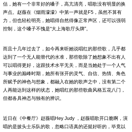
估，她有一个非常好的嗓子，高亢清亮，唱歌没有明显的换
声点。赵薇在《烟雨濛濛》中第一声就是F5，虽然不算有
力，但也轻松明亮，她唱得自然得像正常声区，还可以强弱
控制，这个嗓子不愧是“大上海歌厅头牌”。
而且十几年过去了，如今再来听她说唱红的那些歌，几乎都
达到了一个无人能替代的水准，那些歌除了她想象不出有人
可以唱得更好，这跟技术水平无关，而是当她处于一个人气
与事业的巅峰时期，她所有张开的灵气、自信、热情、角色
所赋予的神色与想象，都融入在她的歌声之中，没有第二个
人再能达到这样的状态，她唱红的那些歌曲风格五花八门，
但都各具神态与独有的辨识。
近日在《中餐厅》赵薇唱Hey Judy ，赵薇唱歌开口脆啊，演
唱的是披头士乐队的歌，忽略口语真的还挺好听的，毕竟以