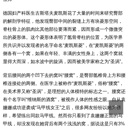
德国妇产科医生古斯塔夫麦凯斯花了大量的时间来研究臀部
的解剖学特征，他发现臀部中间的裂缝上方有块菱形空间，
脊柱骨上的肌肉比其他部位要薄而紧，因而形成一个微微突
出的菱形体。这个菱形体表明了骶骨脊柱的位置，为医学界
所共识并以发现者的名字命名“麦凯斯菱”，在“麦凯斯菱”的两
侧各有一个窝，如果在年轻、丰满的女性身上，这两个窝就
显得大而深，如水波中的旋涡，因而被美学家称之为“圣涡”。
背后腰间的两个凹下去的窝叫“腰窝”，是臀部骶椎骨上方和腰
椎连接处的两侧。在医学上被称作“麦凯斯菱”，俗称“腰窝”，
在美术界又称“圣涡”，是理想的人体模特的标志之一。腰窝还
有个名字叫“维纳斯的酒窝”，被视作人体的性感之眼。自从袁
姗姗成功逆袭成“马甲线女王”之后，很多网友纷纷以她为榜
样，希望练出同款马甲线。然而你只看到了袁姗姗正面的马
甲线，却没发现在她背后有两个浅浅的窝，据说这是只有3%