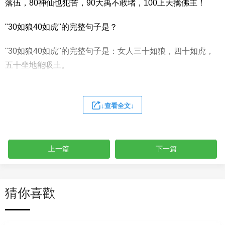
落伍，80神仙也犯苦，90大禹不敢堵，100上天擒佛主！
"30如狼40如虎"的完整句子是？
"30如狼40如虎"的完整句子是：女人三十如狼，四十如虎，
五十坐地能吸土。
女人30如狼40如虎50坐地能吸土有什么科学依据吗，还是迷
信
↓查看全文↓
应该有依据。这应该是过来人总结出来的宝贵经验
上一篇
下一篇
30如狼40如虎50坐地吸土是什么意思
.比男人在30岁时性最强象狼40岁象虎50岁无性了坐地吸土
猜你喜歡
女人真的到了30岁如狼40岁如虎50岁坐地吸土吗
真的。别问我怎么知道的，让我睡一会先