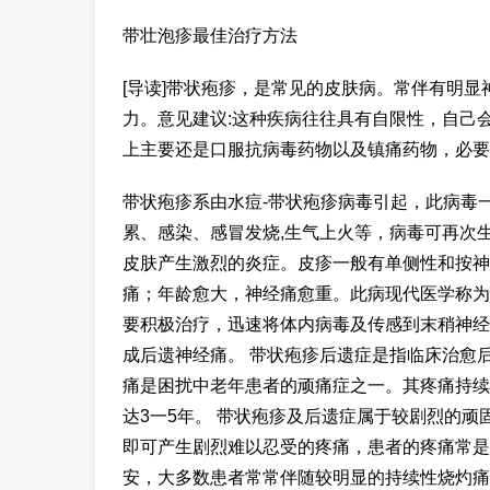
带壮泡疹最佳治疗方法
[导读]带状疱疹，是常见的皮肤病。常伴有明
力。意见建议:这种疾病往往具有自限性，自己
上主要还是口服抗病毒药物以及镇痛药物，必要
带状疱疹系由水痘-带状疱疹病毒引起，此病毒
累、感染、感冒发烧,生气上火等，病毒可再次
皮肤产生激烈的炎症。皮疹一般有单侧性和按神
痛；年龄愈大，神经痛愈重。此病现代医学称为带
要积极治疗，迅速将体内病毒及传感到末稍神经
成后遗神经痛。 带状疱疹后遗症是指临床治愈
痛是困扰中老年患者的顽痛症之一。其疼痛持续
达3一5年。 带状疱疹及后遗症属于较剧烈的
即可产生剧烈难以忍受的疼痛，患者的疼痛常是
安，大多数患者常常伴随较明显的持续性烧灼痛