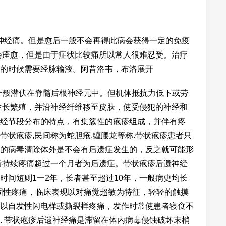
显神经痛。但是愈后一般不会再得此病会获得一定的免疫
会痊愈，但是由于症状比较痛所以常人很难忍受。治疗
的时候需要经脉输液。阿昔洛韦，布洛展开
一般潜伏在脊髓后根神经元中。但机体抵抗力低下或劳
生长繁殖，并沿神经纤维移至皮肤，使受侵犯的神经和
经节段分布的特点，有集簇性的疱疹组成，并伴有疼
状疱疹,民间称为蛇胆疮,缠腰龙等称.带状疱疹患者只
的病毒清除体外是不会有后遗症发生的，反之就可能形
后持续疼痛超过一个月者为后遗症。带状疱疹后遗神经
时间短则1一2年，长者甚至超过10年，一般病史均长
顽固性疼痛，临床表现以对痛觉超敏为特征，轻轻的触摸
以自发性闪电样或撕裂样疼痛，发作时常使患者寝食不
. 带状疱疹后遗神经痛是滞留在体内病毒侵蚀破坏末梢