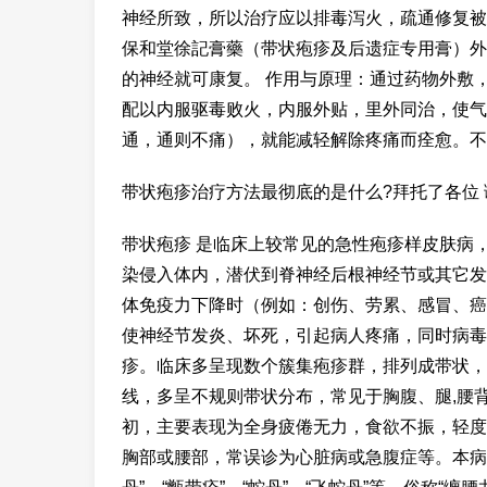
神经所致，所以治疗应以排毒泻火，疏通修复被
保和堂徐記膏藥（带状疱疹及后遗症专用膏）外
的神经就可康复。 作用与原理：通过药物外敷
配以内服驱毒败火，内服外贴，里外同治，使气
通，通则不痛），就能减轻解除疼痛而痊愈。不
带状疱疹治疗方法最彻底的是什么?拜托了各位 
带状疱疹 是临床上较常见的急性疱疹样皮肤病
染侵入体内，潜伏到脊神经后根神经节或其它发
体免疫力下降时（例如：创伤、劳累、感冒、癌
使神经节发炎、坏死，引起病人疼痛，同时病毒
疹。临床多呈现数个簇集疱疹群，排列成带状，
线，多呈不规则带状分布，常见于胸腹、腿,腰
初，主要表现为全身疲倦无力，食欲不振，轻度
胸部或腰部，常误诊为心脏病或急腹症等。本病相当