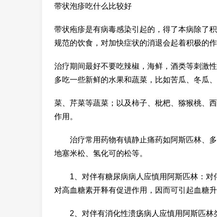
带状泡疹吃什么比较好
带状疱疹是有病毒感染引起的，得了本病除了积
规范的饮食，对加快症状的消退会起着积极的作
治疗期间最好不要吃辣椒，海鲜，酒类等刺激性
多吃一些新鲜的水果和蔬菜，比如苦瓜、冬瓜、
菜、芹菜等蔬菜；以及柿子、枇杷、猕猴桃、西
作用。
治疗常用药物有镇静止痛药如阿斯匹林、多虑
地塞米松、氢化可的松等。
1、对伴有糖尿病病人应慎用阿斯匹林：对伴
对高血糖素开释有促进作用，因而可引起血糖升
2、对伴有消化性溃疡病人应慎用阿斯匹林类