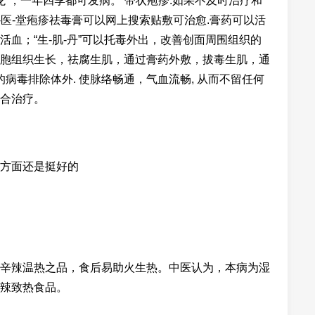
缠腰龙”，一年四季都可发病。 带状疱疹.如果不及时治疗和
-医-堂疱疹祛毒膏可以网上搜索贴敷可治愈.膏药可以活
血；“生-肌-丹”可以托毒外出，改善创面周围组织的
胞组织生长，祛腐生肌，通过膏药外敷，拔毒生肌，通
病毒排除体外. 使脉络畅通，气血流畅, 从而不留任何
合治疗。
方面还是挺好的
辛辣温热之品，食后易助火生热。中医认为，本病为湿
辣致热食品。