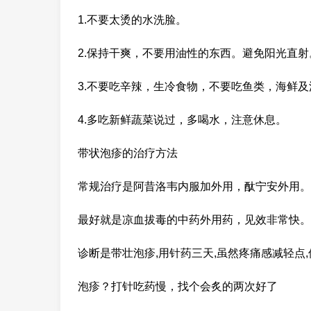
1.不要太烫的水洗脸。
2.保持干爽，不要用油性的东西。避免阳光直射
3.不要吃辛辣，生冷食物，不要吃鱼类，海鲜
4.多吃新鲜蔬菜说过，多喝水，注意休息。
带状泡疹的治疗方法
常规治疗是阿昔洛韦内服加外用，酞宁安外用。
最好就是凉血拔毒的中药外用药，见效非常快。
诊断是带壮泡疹,用针药三天,虽然疼痛感减轻点
泡疹？打针吃药慢，找个会炙的两次好了