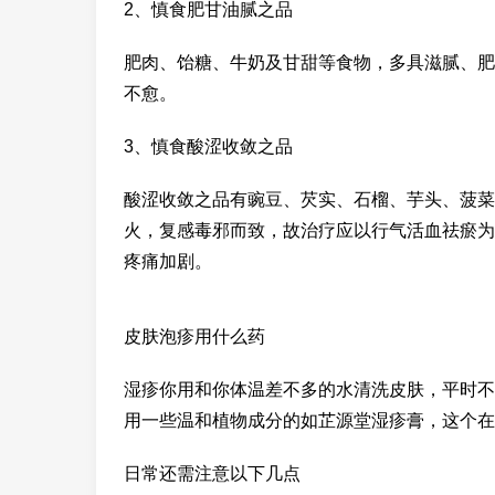
2、慎食肥甘油腻之品
肥肉、饴糖、牛奶及甘甜等食物，多具滋腻、肥
不愈。
3、慎食酸涩收敛之品
酸涩收敛之品有豌豆、芡实、石榴、芋头、菠菜
火，复感毒邪而致，故治疗应以行气活血祛瘀为
疼痛加剧。
皮肤泡疹用什么药
湿疹你用和你体温差不多的水清洗皮肤，平时不
用一些温和植物成分的如芷源堂湿疹膏，这个在
日常还需注意以下几点