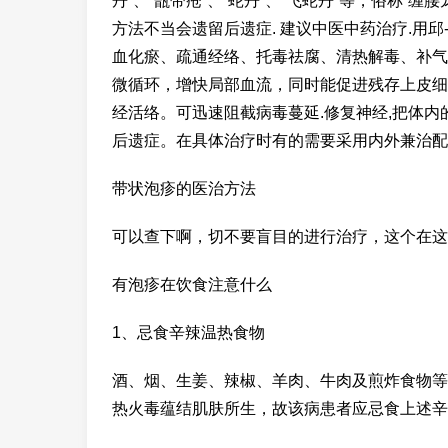
丹”、“甑带疮”、“蛇丹”、“飞蛇丹”等，俗称“
方法不当会遗留后遗症. 建议中医中药治疗.用邱
血化瘀、疏通经络、托毒祛腐、清热解毒、补气活
微循环，增快局部血流，同时能促进残存上皮细
经活络。可迅速阻截病毒蔓延.修复神经,把体内的
后遗症。在具体治疗时有的需要采用内外兼治配
带状泡疹的医治方法
可以查下啊，切不要盲目的进行治疗，这个在这
有泡疹在饮食注意什么
1、忌食辛辣温热食物
酒、烟、生姜、辣椒、羊肉、牛肉及煎炸食物等
热火毒蕴结肌肤所生，故该病患者应忌食上述辛