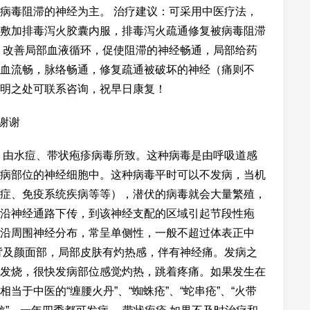
病毒阻滞的神经为主。 治疗建议：可采用中医疗法，
敷加排毒泻火胶囊内服，排毒泻火疏通修复被病毒阻滞
，改善局部血液循环，促使阻滞的神经畅通，局部给药
血流畅，脉络畅通，修复疏通被破坏的神经（痛则不
明之处可联系咨询，祝早日康复！
谢谢
，由水痘、带状疱疹病毒所致。这种病毒是由呼吸道感
病部位的神经细胞中。这种病毒平时可以不发病，当机
症、免疫系统疾病等等），潜伏的病毒就会大量繁殖，
沿神经通路下传，到该神经支配的区域引起节段性疱
沿周围神经分布，常呈单侧性，一般不超过体表正中
背及颜面部，局部皮肤有灼热感，伴有神经痛。发病之
发烧，很快发病部位感觉灼热，跳着疼痛。如果发生在
于中医的“缠腰火丹”、“蜘蛛疮”、“蛇串疮”、“火带